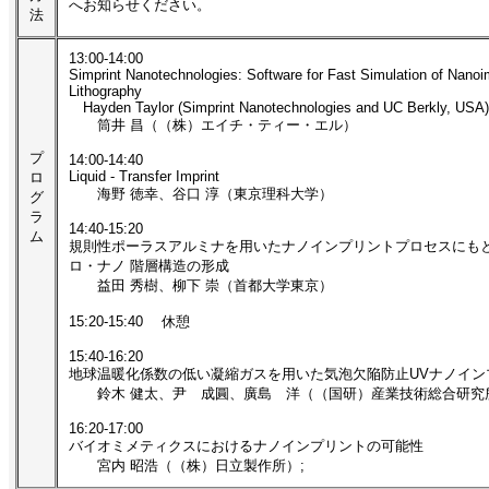
へお知らせください。
法
13:00-14:00
Simprint Nanotechnologies: Software for Fast Simulation of Nanoi
Lithography
Hayden Taylor (Simprint Nanotechnologies and UC Berkly, USA)
筒井 昌（（株）エイチ・ティー・エル）
プ
14:00-14:40
Liquid - Transfer Imprint
ロ
海野 徳幸、谷口 淳（東京理科大学）
グ
ラ
14:40-15:20
ム
規則性ポーラスアルミナを用いたナノインプリントプロセスにも
ロ・ナノ 階層構造の形成
益田 秀樹、柳下 崇（首都大学東京）
15:20-15:40 休憩
15:40-16:20
地球温暖化係数の低い凝縮ガスを用いた気泡欠陥防止UVナノイン
鈴木 健太、尹 成圓、廣島 洋（（国研）産業技術総合研究
16:20-17:00
バイオミメティクスにおけるナノインプリントの可能性
宮内 昭浩（（株）日立製作所）;