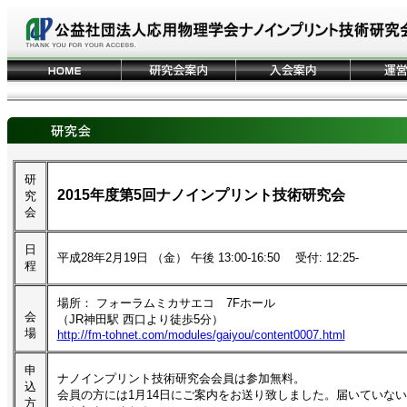
研
2015年度第5回ナノインプリント技術研究会
究
会
日
平成28年2月19日 （金） 午後 13:00-16:50 受付: 12:25-
程
場所： フォーラムミカサエコ 7Fホール
会
（JR神田駅 西口より徒歩5分）
場
http://fm-tohnet.com/modules/gaiyou/content0007.html
申
ナノインプリント技術研究会会員は参加無料。
込
会員の方には1月14日にご案内をお送り致しました。届いていな
方