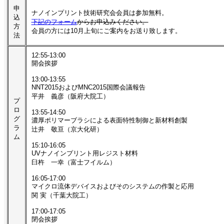
申
ナノインプリント技術研究会会員は参加無料。
込
下記のフォーム
からお申込みください。
方
会員の方には10月上旬にご案内をお送り致します。
法
12:55-13:00
開会挨拶
13:00-13:55
NNT2015およびMNC2015国際会議報告
平井 義彦（阪府大院工）
プ
ロ
13:55-14:50
グ
濃厚ポリマーブラシによる表面特性制御と新材料創製
ラ
辻井 敬亘（京大化研）
ム
15:10-16:05
UVナノインプリント用レジスト材料
臼杵 一幸（富士フイルム）
16:05-17:00
マイクロ流体デバイスおよびそのシステムの作製と応用
関 実（千葉大院工）
17:00-17:05
閉会挨拶