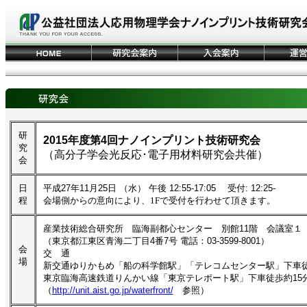
研
2015年度第4回ナノインプリント技術研究会
究
（高分子学会光反応･電子用材料研究会共催）
会
日
平成27年11月25日 （水） 午後 12:55-17:05 受付: 12:25-
程
会場側からの意向により、1Fで受付を行わせて頂きます。
産業技術総合研究所 臨海副都心センター 別館11階 会議室１
（東京都江東区青海二丁目4番7号 電話：03-3599-8001）
会
交 通
場
新交通ゆりかもめ「船の科学館駅」「テレコムセンター駅」下車徒
東京臨海高速鉄道りんかい線「東京テレポート駅」下車徒歩約15
（
http://unit.aist.go.jp/waterfront/
参照）