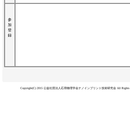
参
加
登
録
Copyright(C) 2015 公益社団法人応用物理学会ナノインプリント技術研究会 All Rights Re