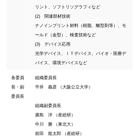
リント、ソフトリソグラフィなど
(2) 関連部材技術
ナノインプリント材料（樹脂、離型剤等）、モ
ールド（金型）、検査技術など
(3) デバイス応用
光学デバイス、ＩＴデバイス、バイオ・医療デ
バイス、環境デバイスなど
各委員
組織委員長
長・副
平井 義彦 （大阪公立大学）
委員長
組織副委員長
廣島 洋 （産総研）
中川 勝 （東北大）
前田 龍太郎 （産総研）