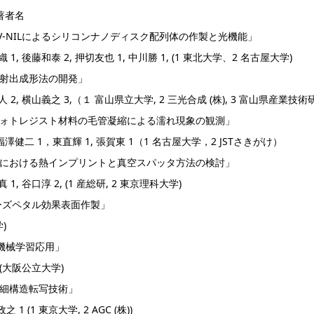
著者名
-NILによるシリコンナノディスク配列体の作製と光機能」
1, 後藤和泰 2, 押切友也 1, 中川勝 1, (1 東北大学、2 名古屋大学)
射出成形法の開発」
人 2, 横山義之 3,（１ 富山県立大学, 2 三光合成 (株), 3 富山県産業
ォトレジスト材料の毛管凝縮による濡れ現象の観測」
澤健二 1，東直輝 1, 張賀東 1（1 名古屋大学，2 JSTさきがけ）
における熱インプリントと真空スパッタ方法の検討」
1, 谷口淳 2, (1 産総研, 2 東京理科大学)
ローズペタル効果表面作製」
)
機械学習応用」
 (大阪公立大学)
細構造転写技術」
1 (1 東京大学, 2 AGC (株))