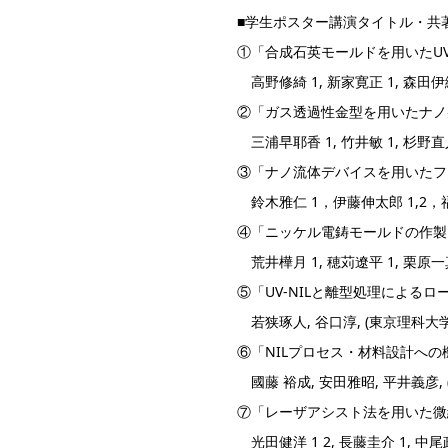
■学生ポスター講演タイトル・共
①「合成石英モールドを用いたUV
高野修綺 1, 新家寛正 1, 森田伊織 
②「ガス透過性金型を用いたナノ
三浦早耶香 1, 竹井敏 1, 杉野直
③「ナノ流体デバイスを用いたフ
鈴木雅仁 1，伊藤伸太郎 1,2，福
④「ニッケル電鋳モールドの作製
荒井樺月 1, 穂苅遼平 1, 栗原一真 
⑤「UV-NILと離型処理による
若狭琢人, 谷口淳, (東京理科大学
⑥「NILプロセス・材料設計への
國藤 裕成, 安田雅昭, 平井義彦,
⑦「レーザアシスト法を用いた微
光田健洋 1 2, 長藤圭介 1, 中尾政之 