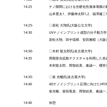
14:25
ナノ隙間における光硬化性液体薄膜の
山本寛太1、伊藤伸太郎1,2、福澤健二
14:25-
〇若松 大翔氏(大阪公立大学)
14:30
UVナノインプリント成型の分子動力
若松大翔、田中琉暉、安田雅昭（大阪
14:30-
〇木村 龍太郎氏(名古屋大学)
14:35
周期形光拡散テクスチャを利用した色
木村龍太郎、岡智絵美、秦誠一、櫻井
14:35-
〇泉 光暢氏(名古屋大学)
14:40
4Dナノインプリント応用に向けたHF
泉光暢、柴垣竜資、岡智絵美、秦誠一
14:40
休憩