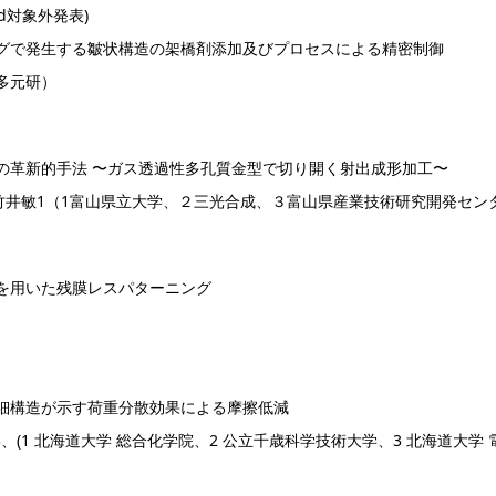
ard対象外発表)
グで発生する皺状構造の架橋剤添加及びプロセスによる精密制御
多元研）
の革新的手法 〜ガス透過性多孔質金型で切り開く射出成形加工〜
竹井敏1（1富山県立大学、２三光合成、３富山県産業技術研究開発セン
を用いた残膜レスパターニング
細構造が示す荷重分散効果による摩擦低減
 3、(1 北海道大学 総合化学院、2 公立千歳科学技術大学、3 北海道大学