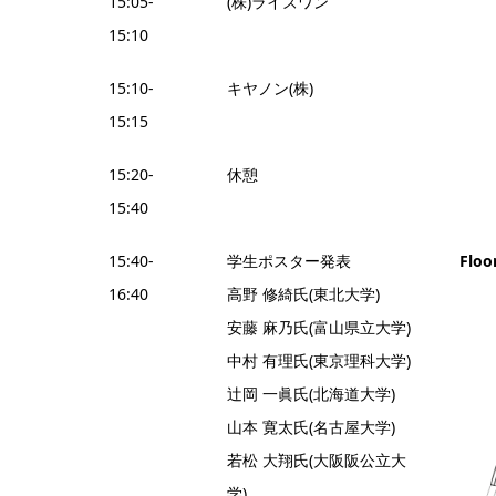
15:05-
(株)ライズワン
15:10
15:10-
キヤノン(株)
15:15
15:20-
休憩
15:40
15:40-
学生ポスター発表
Floo
16:40
高野 修綺氏(東北大学)
安藤 麻乃氏(富山県立大学)
中村 有理氏(東京理科大学)
辻岡 一眞氏(北海道大学)
山本 寛太氏(名古屋大学)
若松 大翔氏(大阪阪公立大
学)