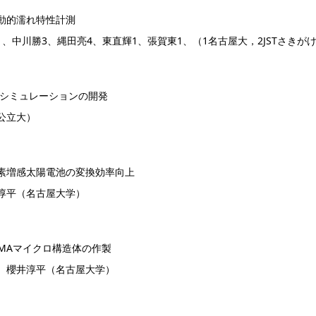
動的濡れ特性計測
1、中川勝3、縄田亮4、東直輝1、張賀東1、（1名古屋大，2JSTさきが
学シミュレーションの開発
公立大）
素増感太陽電池の変換効率向上
淳平（名古屋大学）
SMAマイクロ構造体の作製
、櫻井淳平（名古屋大学）