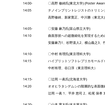
14:00-
〇高野 修綺氏(東北大学) (Poster Aw
14:05
ナノインプリントレジストのトリミン
高野修綺、新家寛正、中川勝（東北大
14:05-
〇安藤 麻乃氏(富山県立大学)
14:10
曲面形状への超微細化を実現するため
安藤麻乃1、杉野直人2、横山義之3、
14:10-
〇中村 有理氏(東京理科大学)
14:15
ハイブリットソフトレプリカモールド
中村有理、谷口淳（東京理科大）
14:15-
〇辻岡 一眞氏(北海道大学)
14:20
オオヒラタシデムシの階層的な表面微
辻岡 一眞 1、平井 悠司 2、松尾 保孝
14:20-
〇山本 寛太氏(名古屋大学)