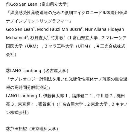
①Goo Sen Lean（富山県立大学）
「温度感受性薬物送達のための微細マイクロニードル製造用低温
ナノインプリントリソグラフィー」
Goo Sen Lean¹, Mohd Fauzi Mh Busra², Nur Aliana Hidayah
Mohamed³, 杉野直人⁴, 竹井敏¹（1 富山県立大学，2 マレーシア
国民大学（UKM），3 マラ工科大学（UiTM），4 三光合成株式
会社）
②LANG Lianhong（名古屋大学）
「ナノレオロジー計測法を用いた光硬化性液体ナノ薄膜の重合過
程の高時間分解能測定」
LANG Lianhong 1, 伊藤伸太郎 1，福澤健二 1，中川勝 2，縄田
亮 3，東直輝 1，張賀東 1（1 名古屋大学，2 東北大学，3 キヤノ
ン株式会社）
③芦田拓望（東京理科大学）